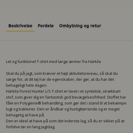
Beskrivelse
Fordele
Ombytning og retur
Let og funktionel T-shirt med lange ærmer fra Härkila
Skal du på jagt, som kræver et højt aktivitetsniveau, så skal du
sørge for, at dit tøj har de egenskaber, der gør, at du har det
behageligt hele dagen.
Härkila Forest Hunter L/S T-shirt er lavet i et syntetisk, strækbart
stof, som giver dig en fantastisk god bevægelsesfrihed. Stoffet har
fået en Polygiene® behandling, som gør det i stand til at bekæmpe
lugt og bakterier. Den er åndbar og hurtigttørrende og er meget
behagelig at have på.
Den er ideel at have på som det inderste lag, så du er sikker på at
forbilve tør en lang jagtdag.