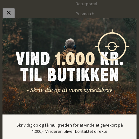
Returportal
Prismatch
Artikler om jagt
Hubertushuset
Om os
Værkstedet
Prisliste for værkstedet
Indskydningsbanen
Arrangementer
Skriv dig op og få muligheden for at vinde et gavekort på
Danmark (DKK kr.)
1.000,-. Vinderen bliver kontaktet direkte