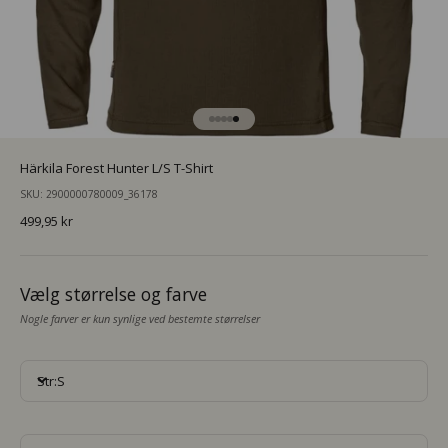
Gå til element 1
Gå til element 2
Gå til element 3
Gå til element 4
Gå til element 5
Härkila Forest Hunter L/S T-Shirt
SKU: 2900000780009_36178
Salgspris
499,95 kr
Vælg størrelse og farve
Nogle farver er kun synlige ved bestemte størrelser
Str:S